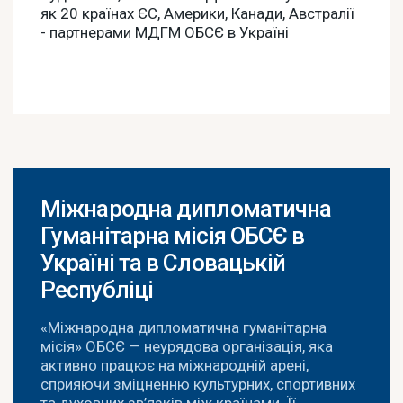
як 20 країнах ЄС, Америки, Канади, Австралії
- партнерами МДГМ ОБСЄ в Україні
Міжнародна дипломатична
Гуманітарна місія ОБСЄ в
Україні та в Словацькій
Республіці
«Міжнародна дипломатична гуманітарна
місія» ОБСЄ — неурядова організація, яка
активно працює на міжнародній арені,
сприяючи зміцненню культурних, спортивних
та духовних зв’язків між країнами. Її