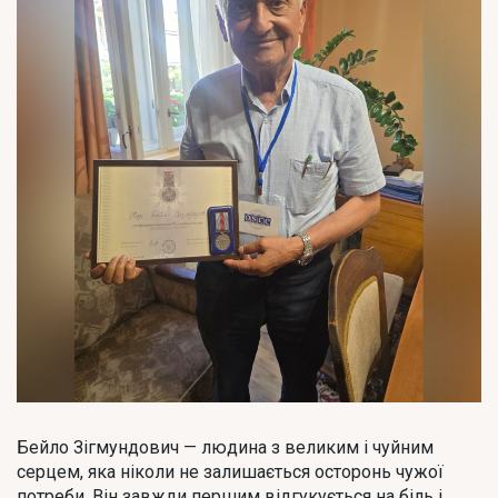
Бейло Зігмундович — людина з великим і чуйним
серцем, яка ніколи не залишається осторонь чужої
потреби. Він завжди першим відгукується на біль і