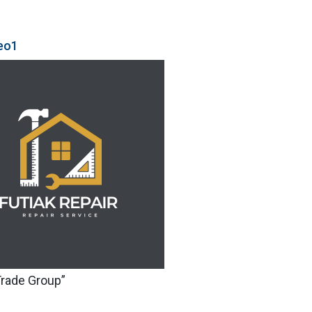
eo1
rade Group”