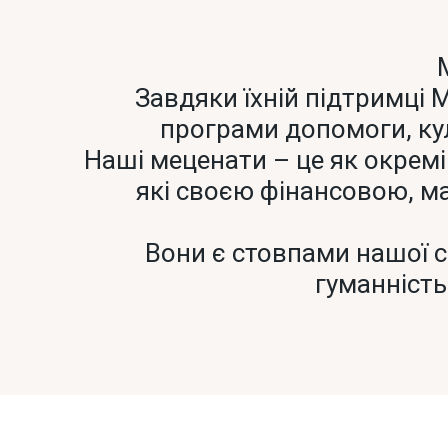
Завдяки їхній підтримці
програми допомоги, куль
Наші меценати – це як окремі о
які своєю фінансовою, м
Вони є стовпами нашої с
гуманність