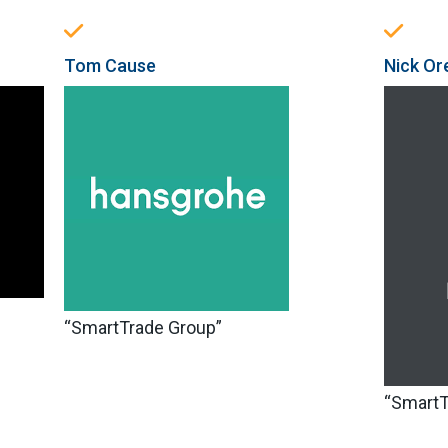
Tom Cause
Nick Or
“SmartTrade Group”
“SmartT