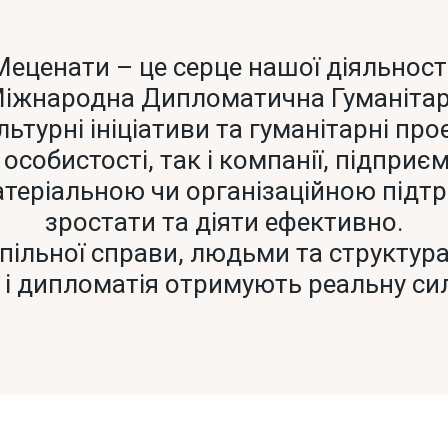
Меценати – це серце нашої діяльності
 Міжнародна Дипломатична Гуманітар
турні ініціативи та гуманітарні проє
собистості, так і компанії, підприєм
атеріальною чи організаційною підт
зростати та діяти ефективно.
пільної справи, людьми та структур
 і дипломатія отримують реальну си