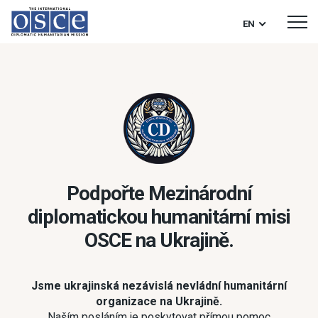
EN
Podpořte Mezinárodní
diplomatickou humanitární misi
OSСE na Ukrajině.
Jsme ukrajinská nezávislá nevládní humanitární
organizace na Ukrajině.
Naším posláním je poskytovat přímou pomoc