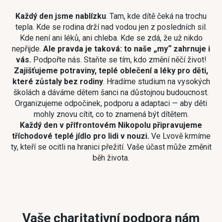
Každý den jsme nablízku
. Tam, kde dítě čeká na trochu
tepla. Kde se rodina drží nad vodou jen z posledních sil.
Kde není ani léků, ani chleba. Kde se zdá, že už nikdo
nepřijde.
Ale pravda je taková: to naše „my“ zahrnuje i
vás.
Podpořte nás. Staňte se tím, kdo změní něčí život!
Zajišťujeme potraviny, teplé oblečení a léky pro děti,
které zůstaly bez rodiny
. Hradíme studium na vysokých
školách a dáváme dětem šanci na důstojnou budoucnost.
Organizujeme odpočinek, podporu a adaptaci — aby děti
mohly znovu cítit, co to znamená být dítětem.
Každý den v přífrontovém Nikopolu připravujeme
tříchodové teplé jídlo pro lidi v nouzi.
Ve Lvově krmíme
ty, kteří se ocitli na hranici přežití. Vaše účast může změnit
běh života.
Vaše charitativní podpora nám