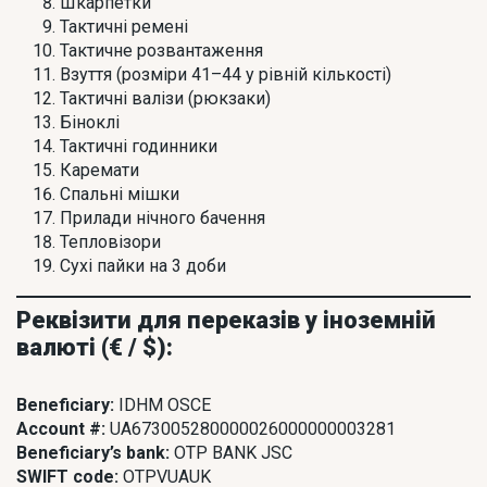
Шкарпетки
Тактичні ремені
Тактичне розвантаження
Взуття (розміри 41–44 у рівній кількості)
Тактичні валізи (рюкзаки)
Біноклі
Тактичні годинники
Каремати
Спальні мішки
Прилади нічного бачення
Тепловізори
Сухі пайки на 3 доби
Реквізити для переказів у іноземній
валюті (€ / $):
Beneficiary:
IDHM OSCE
Account #:
UA673005280000026000000003281
Beneficiary’s bank:
OTP BANK JSC
SWIFT code:
OTPVUAUK