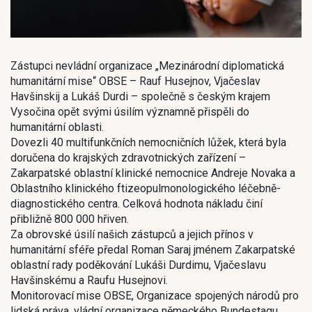
Zástupci nevládní organizace „Mezinárodní diplomatická
humanitární mise“ OBSE – Rauf Husejnov, Vjačeslav
Havšinskij a Lukáš Durdi – společně s českým krajem
Vysočina opět svými úsilím významně přispěli do
humanitární oblasti.
Dovezli 40 multifunkčních nemocničních lůžek, která byla
doručena do krajských zdravotnických zařízení –
Zakarpatské oblastní klinické nemocnice Andreje Novaka a
Oblastního klinického ftizeopulmonologického léčebně-
diagnostického centra. Celková hodnota nákladu činí
přibližně 800 000 hřiven.
Za obrovské úsilí našich zástupců a jejich přínos v
humanitární sféře předal Roman Saraj jménem Zakarpatské
oblastní rady poděkování Lukáši Durdimu, Vjačeslavu
Havšinskému a Raufu Husejnovi.
Monitorovací mise OBSE, Organizace spojených národů pro
lidská práva, vládní organizace německého Bundestagu