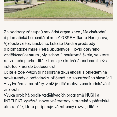
Za podpory zástupců nevládní organizace „Mezinárodní
diplomatická humanitární mise“ OBSE – Raufa Husejnova,
Vjačeslava Havšinského, Lukáše Durdi a předsedy
diplomatické mise Petra Špuganyče – bylo otevřeno
vzdělávací centrum „My school“, soukromá škola, ve které
se ze schopného dítěte formuje skutečná osobnost, jež s
jistotou kráčí do budoucnosti.
Učitelé zde využívají nasbírané zkušenosti s ohledem na
nové trendy a požadavky, přičemž se soustředí na hlavní cíl
– vytvoření atmosféry, v níž je dítě motivováno k získávání
znalostí.
Výuka probíhá podle vzdělávacích programů NUSH a
INTELEKT, využívá inovativní metody a probíhá v přátelské
atmosféře, která podporuje všestranný rozvoj dítěte.