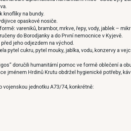
va.
k knoflíky na bundy.
vdijivce opaskové nosiče.
rmě: vareniků, brambor, mrkve, řepy, vody, jablek – mikr
ručeny do Borodjanky a do První nemocnice v Kyjevě.
ty před jeho odjezdem na východ.
 pytel cukru, pytel mouky, jablka, vodu, konzervy a vejce
os“ doručili humanitární pomoc ve formě oblečení a obuv
ace jménem Hrdinů Krutu obdržel hygienické potřeby, kávu,
ro vojenskou jednotku A73/74, konkrétně: