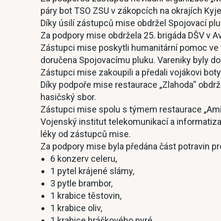
páry bot TSO ZSU v zákopcích na okrajích Kyje
Díky úsilí zástupců mise obdržel Spojovací plu
Za podpory mise obdržela 25. brigáda DŠV v A
Zástupci mise poskytli humanitární pomoc ve fo
doručena Spojovacímu pluku. Vareniky byly do
Zástupci mise zakoupili a předali vojákovi bo
Díky podpoře mise restaurace „Zlahoda“ obdržela
hasičský sbor.
Zástupci mise spolu s týmem restaurace „Amig
Vojenský institut telekomunikací a informatiz
léky od zástupců mise.
Za podpory mise byla předána část potravin p
6 konzerv celeru,
1 pytel krájené slámy,
3 pytle brambor,
1 krabice těstovin,
1 krabice oliv,
1 krabice hráškového pyré,