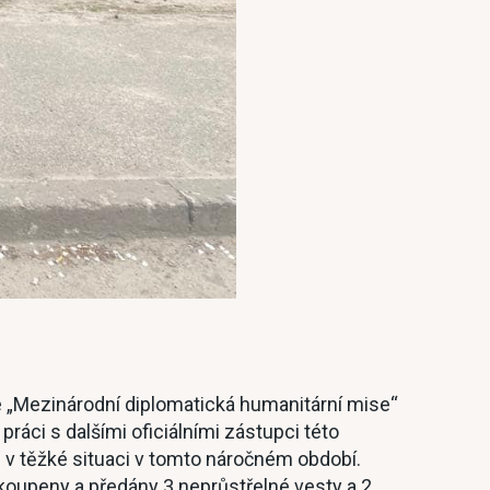
e „Mezinárodní diplomatická humanitární mise“
ráci s dalšími oficiálními zástupci této
i v těžké situaci v tomto náročném období.
oupeny a předány 3 neprůstřelné vesty a 2