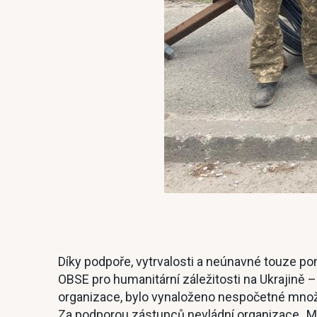
Díky podpoře, vytrvalosti a neúnavné touze po
OBSE pro humanitární záležitosti na Ukrajině –
organizace, bylo vynaloženo nespočetné množstv
Za podporou zástupců nevládní organizace „Me