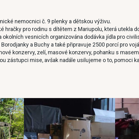
nické nemocnici č. 9 plenky a dětskou výživu.
 hračky pro rodinu s dítětem z Mariupolu, která utekla d
 a okolních vesnicích organizována dodávka jídla pro civi
o Borodjanky a Buchy a také připravuje 2500 porcí pro voj
ninové konzervy, zelí, masové konzervy, pohanku s masem 
u zástupci mise, avšak nadále usilujeme o to, pomoci 