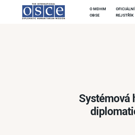
O MDHM
OFICIÁLNÍ
OBSE
REJSTŘÍK
Systémová h
diplomati