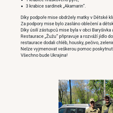
3 krabice sardinek „Akamarin“.
Díky podpoře mise obdržely matky v Dětské kli
Za podpory mise bylo zasláno oblečení a dětské
Díky úsilí zástupců mise byla v obci Baryšivka
Restaurace „Žužu“ připravuje a rozváží jídlo d
restaurace dodali chléb, housky, pečivo, zele
Nelze vyjmenovat veškerou pomoc poskytnuto
Všechno bude Ukrajina!