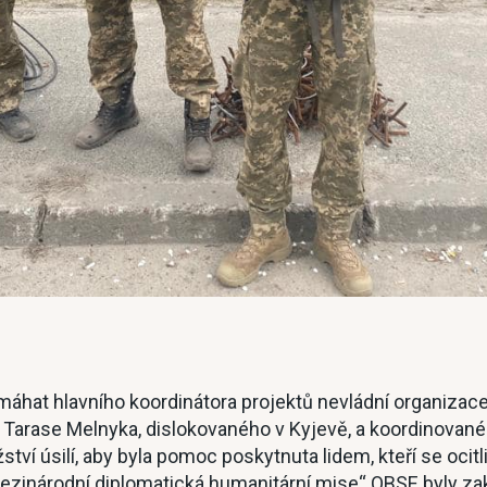
máhat hlavního koordinátora projektů nevládní organizac
 Tarase Melnyka, dislokovaného v Kyjevě, a koordinované p
í úsilí, aby byla pomoc poskytnuta lidem, kteří se ocitl
zinárodní diplomatická humanitární mise“ OBSE byly zak