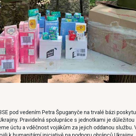
OBSE pod vedením Petra Špuganyče na trvalé bázi posky
rajiny. Pravidelná spolupráce s jednotkami je důležitou
me úctu a vděčnost vojákům za jejich oddanou službu. V
jili k humanitární iniciativě na podporu obránců Ukrajiny.