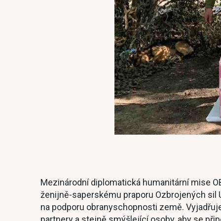
Mezinárodní diplomatická humanitární mise 
ženijně-saperskému praporu Ozbrojených sil Uk
na podporu obranyschopnosti země. Vyjadřuje
partnery a stejně smýšlející osoby, aby se připo